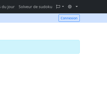
 du jour
Solveur de sudoku
Connexion