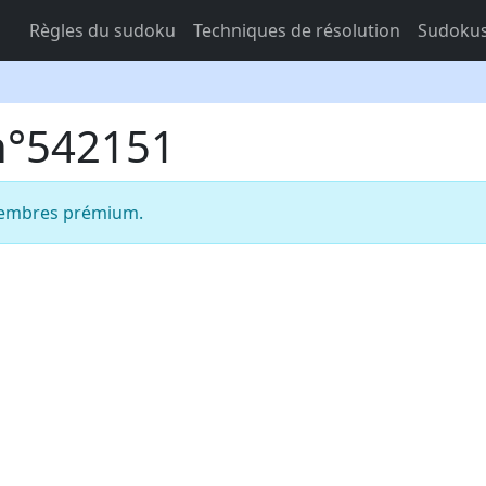
Règles du sudoku
Techniques de résolution
Sudokus
 n°542151
 membres prémium.